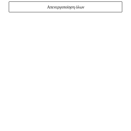
Απενεργοποίηση όλων
Live the experience
Δραστηριότητες στο νησί της
Σαντορίνης